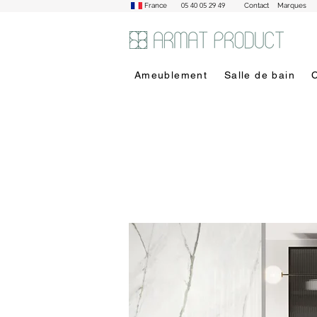
05 40 05 29 49
France
Contact
Marques
Ameublement
Salle de bain