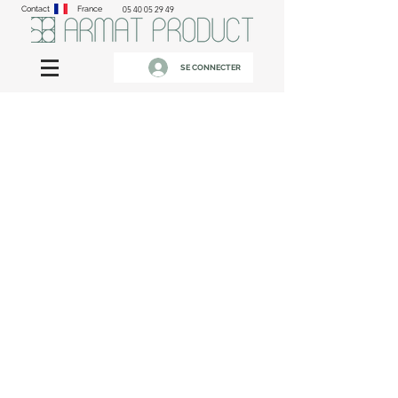
Contact
France
05 40 05 29 49
SE CONNECTER