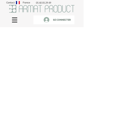
Contact
France
05 40 05 29 49
SE CONNECTER