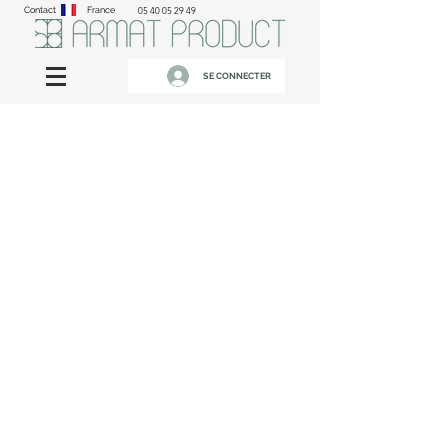
Contact
France
05 40 05 29 49
SE CONNECTER