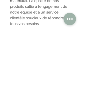
matériaux. La qualité de nos
produits s’allie à l’engagement de
notre équipe et à un service
clientèle soucieux de répondre à
tous vos besoins.
OBTENIR TARIFS / DEVIS
PAIEMENT 100% SÉCURISÉ
Réglez en toute confiance