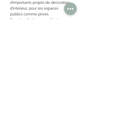
d’importants projets de décoration
d’intérieur, pour les espaces
publics comme privés.
Pureté esthétique, qualité des
matériaux, perfection des
fabrications et capacité
organisationnelle : LaCividina
apporte design et confort tout en
préservant le savoir-faire artisanal
italien.
OBTENIR TARIFS / DEVIS
PAIEMENT 100% SÉCURISÉ