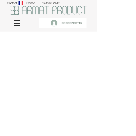
Contact
France
05 40 05 29 49
SE CONNECTER