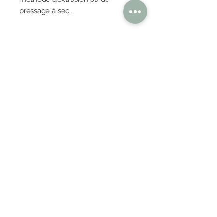
pressage à sec.
OBTENIR TARIFS / DEVIS
PAIEMENT 100% SÉCURISÉ
Réglez en toute confiance
AUTHENTISITÉ
100% GARANTIES
Pièces de design