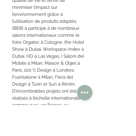
qualité de vie et tente de
minimiser l’impact sur
l’environnement grâce à
l’utilisation de produits adaptés.
IBEBI a participé à de nombreux
salons internationaux comme le
foire Orgatec à Cologne, the Hotel
Show à Dubai, Workspace-Index à
Dubai, HD à Las Vegas, I Saloni del
Mobile à Milan, Maison & Objet à
Paris, 100 % Design à Londres.
Fuorisalone à Milan, Fiera del
Design à Turin et Sun à Rimini.
D’innombrables projets ont été
réalisés à l’échelle internationale
comme p.ex. en France, au
Royaume-Uni, aux Pays-Bas, en
Belgique, aux États-Unis et en
Italie.