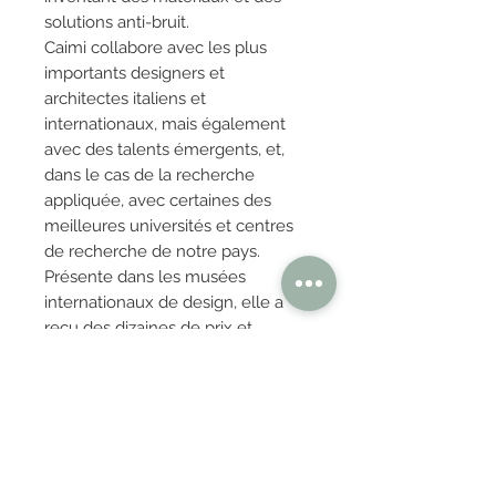
solutions anti-bruit.
Caimi collabore avec les plus
importants designers et
architectes italiens et
internationaux, mais également
avec des talents émergents, et,
dans le cas de la recherche
appliquée, avec certaines des
meilleures universités et centres
de recherche de notre pays.
Présente dans les musées
internationaux de design, elle a
reçu des dizaines de prix et
récompenses dans le monde
entier, dont
trois Compasso d’Oro,
trois German Design Awards et
le Prix DesignEuropa
, décerné
par l’Office de la propriété
intellectuelle de l’Union