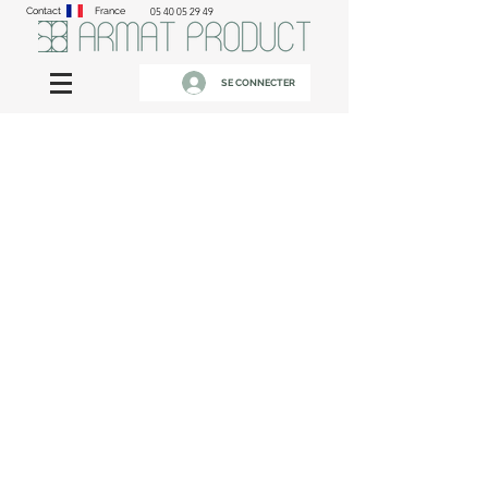
Contact
France
05 40 05 29 49
SE CONNECTER