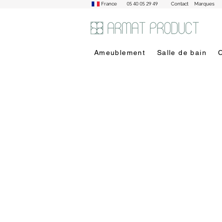
05 40 05 29 49
France
Contact
Marques
Ameublement
Salle de bain