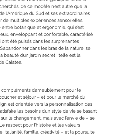
echerchés, de ce modèle n’est autre que la
e l’Amérique du Sud et ses extraordinaires
ir de multiples expériences sensorielles.
ue entre botanique et ergonomie, qui s’est
ieux, enveloppant et confortable, caractérisé
qui ont été puisés dans les surprenantes
 S’abandonner dans les bras de la nature, se
a beauté d’un jardin secret : telle est la
de Calatea.
es compléments d’ameublement pour le
coucher et séjour – et pour le marché du
gn est orientée vers la personnalisation des
tisfaire les besoins d’un style de vie se basant
é et sur le changement, mais avec l’envie de « se
Le respect pour l’histoire et les valeurs
, italianité, famille, créativité – et la poursuite