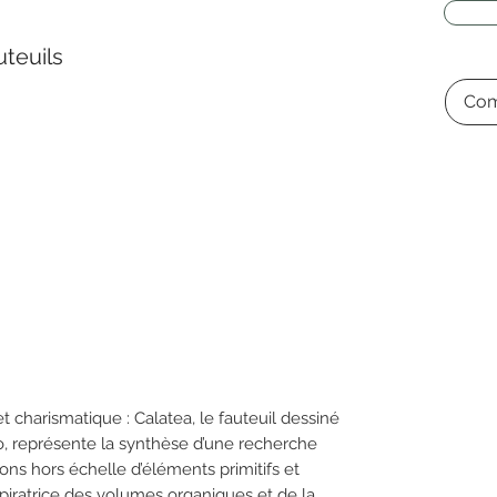
teuils
Com
et charismatique : Calatea, le fauteuil dessiné
no, représente la synthèse d’une recherche
ons hors échelle d’éléments primitifs et
spiratrice des volumes organiques et de la