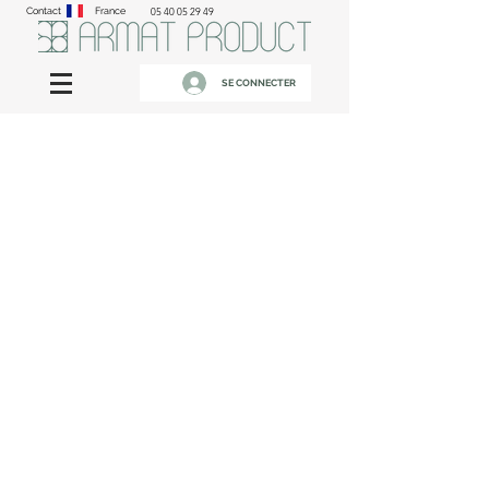
Contact
France
05 40 05 29 49
SE CONNECTER