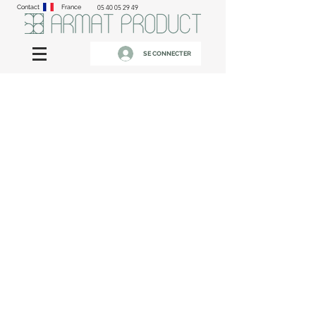
Contact
France
05 40 05 29 49
SE CONNECTER