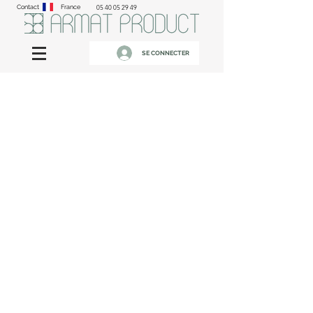
Contact
France
05 40 05 29 49
SE CONNECTER