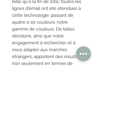
telle qu'à la fin de 2011, toutes les
lignes d'émail ont été étendues à
cette technologie, passant de
quatre à six couleurs. notre
gamme de couleurs. De telles
décisions, ainsi que notre
engagement à rechercher et à
nous adapter aux marchés
étrangers, apportent des résultats
non seulement en termes de
stabilité en période de difficultés
économiques, mais aussi en
termes de pertinence sectorielle
dont il bénéficie. C'est pourquoi,
en tant qu'entreprise, Mainzu se
doit de Des valeurs qui allient le
meilleur de la tradition céramique
valencienne et une innovation
constante.