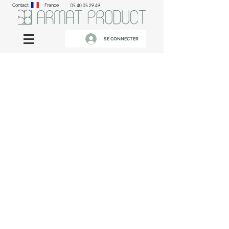
Contact
France
05 40 05 29 49
SE CONNECTER