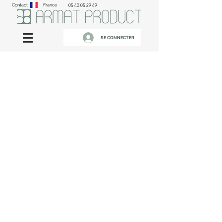
Contact
France
05 40 05 29 49
SE CONNECTER