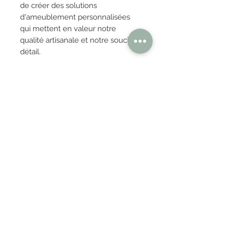
de créer des solutions
d'ameublement personnalisées
qui mettent en valeur notre
qualité artisanale et notre souci du
détail.
OBTENIR TARIFS / DEVIS
PAIEMENT 100% SÉCURISÉ
Réglez en toute confiance