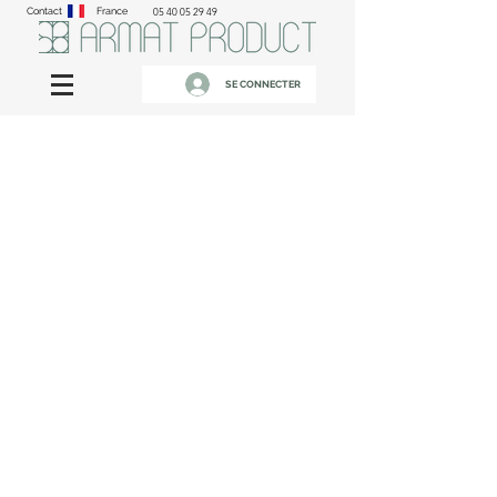
Contact
France
05 40 05 29 49
SE CONNECTER