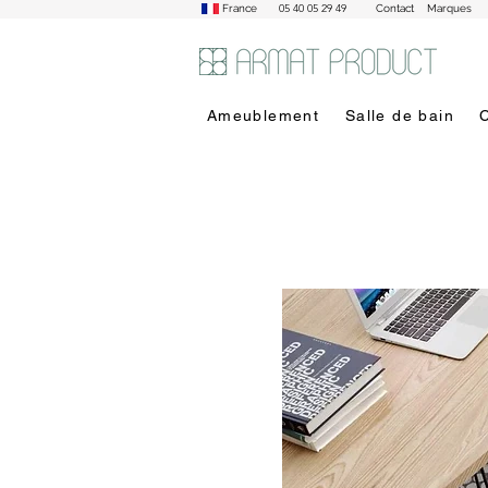
05 40 05 29 49
France
Contact
Marques
Ameublement
Salle de bain