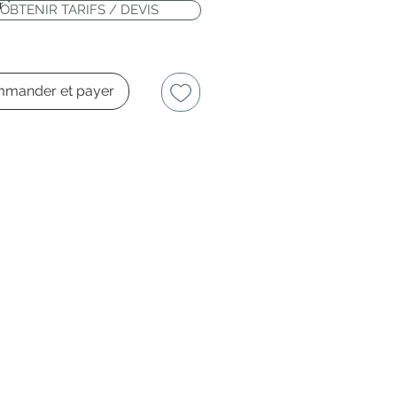
r
*
OBTENIR TARIFS / DEVIS
mander et payer