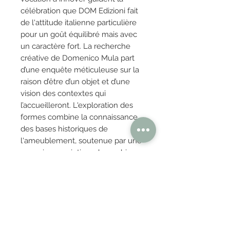
célébration que DOM Edizioni fait
de l'attitude italienne particulière
pour un goût équilibré mais avec
un caractère fort. La recherche
créative de Domenico Mula part
d’une enquête méticuleuse sur la
raison d’être d’un objet et d’une
vision des contextes qui
l’accueilleront. L'exploration des
formes combine la connaissance
des bases historiques de
l'ameublement, soutenue par une
connaissance intime des archives
et des grandes traditions du
design.
OBTENIR TARIFS / DEVIS