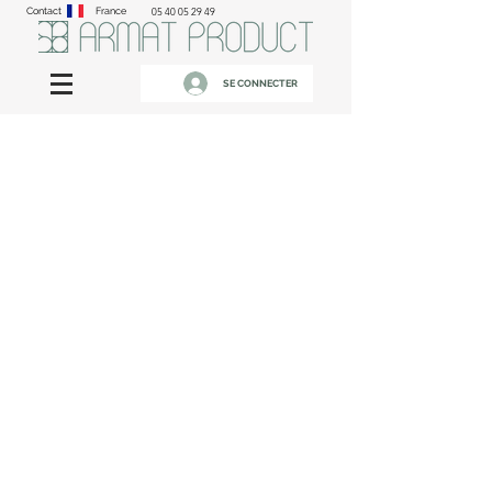
Contact
France
05 40 05 29 49
SE CONNECTER