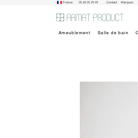
05 40 05 29 49
France
Contact
Marques
Ameublement
Salle de bain