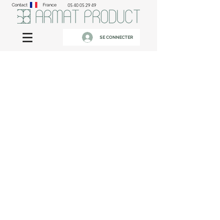
Contact
France
05 40 05 29 49
SE CONNECTER