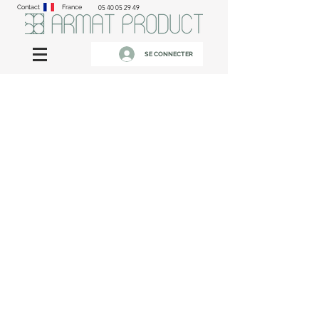
Contact
France
05 40 05 29 49
SE CONNECTER