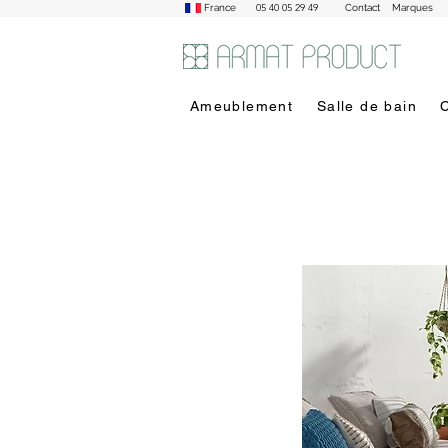
05 40 05 29 49
France
Contact
Marques
Ameublement
Salle de bain