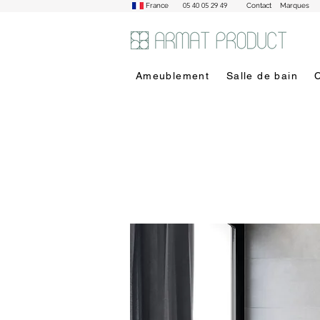
05 40 05 29 49
France
Contact
Marques
Ameublement
Salle de bain