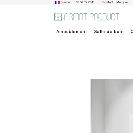
05 40 05 29 49
France
Contact
Marques
Ameublement
Salle de bain