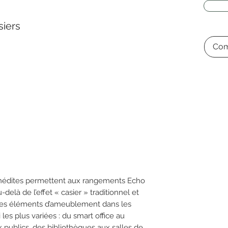
iers
Com
 inédites permettent aux rangements Echo
delà de l’effet « casier » traditionnel et
 ces éléments d’ameublement dans les
les plus variées : du smart office au
 publics, des bibliothèques aux salles de