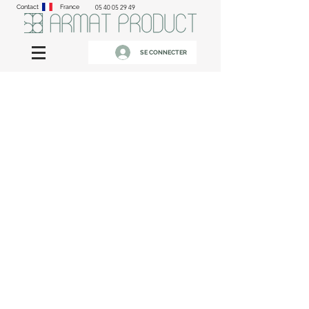
Contact
France
05 40 05 29 49
SE CONNECTER