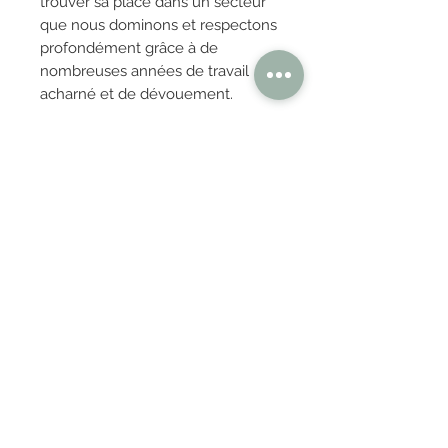
trouver sa place dans un secteur
que nous dominons et respectons
profondément grâce à de
nombreuses années de travail
acharné et de dévouement.
OBTENIR TARIFS / DEVIS
PAIEMENT 100% SÉCURISÉ
Réglez en toute confiance