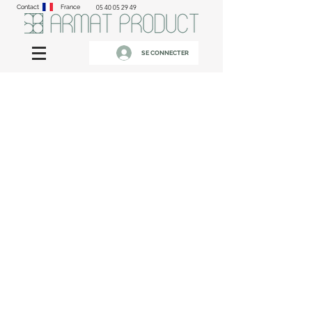
Contact
France
05 40 05 29 49
SE CONNECTER