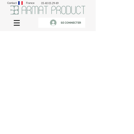
Contact
France
05 40 05 29 49
SE CONNECTER