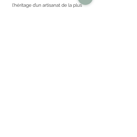
l’héritage d’un artisanat de la plus
haute qualité. On utilise
prioritairement des matériaux
locaux, notamment le bois massif,
et la plus grande partie de la
collection est produite sur place
dans nos locaux.
OBTENIR TARIFS / DEVIS
PAIEMENT 100% SÉCURISÉ
Réglez en toute confiance