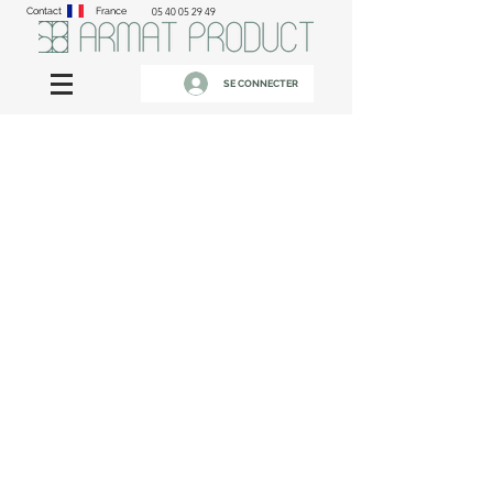
Contact
France
05 40 05 29 49
SE CONNECTER