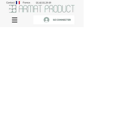
Contact
France
05 40 05 29 49
SE CONNECTER