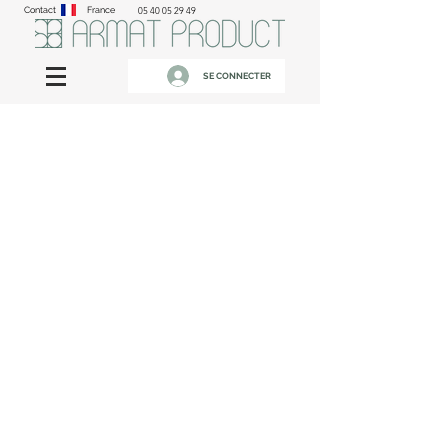
Contact
France
05 40 05 29 49
SE CONNECTER