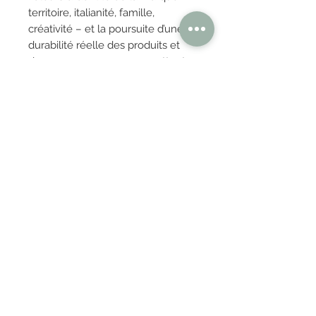
territoire, italianité, famille,
créativité – et la poursuite d’une
durabilité réelle des produits et
des processus, nous permettent
de valoriser le côté humain de
notre entreprise, capable de
marier sa partie rationnelle
(
thinking
) avec sa partie plus
émotionnelle et empathique
(
loving
).
OBTENIR TARIFS / DEVIS
PAIEMENT 100% SÉCURISÉ