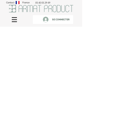
Contact
France
05 40 05 29 49
SE CONNECTER