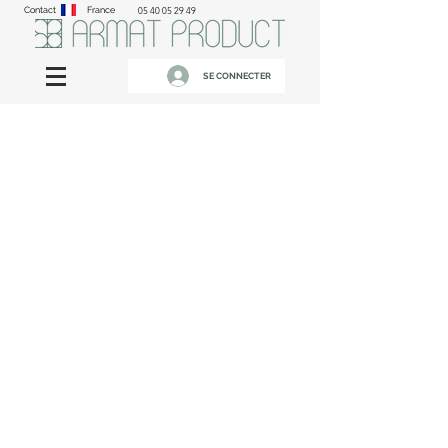
Contact
France
05 40 05 29 49
SE CONNECTER