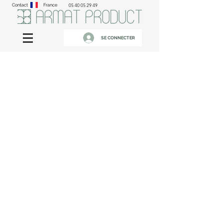
Contact
France
05 40 05 29 49
SE CONNECTER