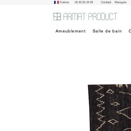
05 40 05 29 49
France
Contact
Marques
Ameublement
Salle de bain