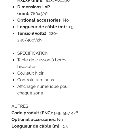
HxLxP (mm)::
44x750x490
Dimensions LxP
(mm):
780x520
Optional accessories:
No
Longueur de câble (m) :
1.5
Tension(Volts):
220-
240/400V2N
SPÉCIFICATION
Table de cuisson à bords
biseautés
Couleur: Noir
Contrôle lumineux
Affichage numérique pour
chaque zone
AUTRES
Code produit (PNC):
949 597 476
Optional accessories:
No
Longueur de câble (m) :
1.5