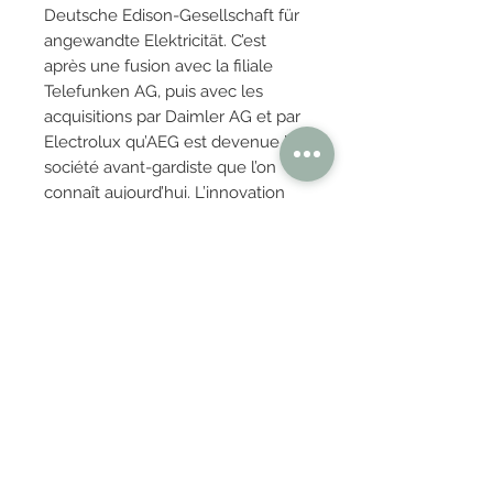
Deutsche Edison-Gesellschaft für
angewandte Elektricität. C’est
après une fusion avec la filiale
Telefunken AG, puis avec les
acquisitions par Daimler AG et par
Electrolux qu’AEG est devenue la
société avant-gardiste que l’on
connaît aujourd’hui. L’innovation
est au cœur des activités d’AEG.
Elle est le moteur de nos
inventions les plus connues pour
la maison, de la création du
premier réfrigérateur électrique à
la première technologie de
pompe à chaleur pour les sèche-
linge. Elle est l’inspiration derrière
nos matériaux durables. Elle est
notre histoire et notre avenir.