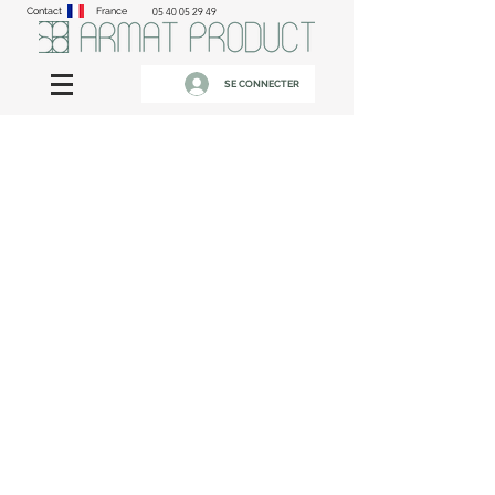
Contact
France
05 40 05 29 49
SE CONNECTER