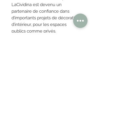
LaCividina est devenu un
partenaire de confiance dans
d’importants projets de décoration
d’intérieur, pour les espaces
publics comme privés.
Pureté esthétique, qualité des
matériaux, perfection des
fabrications et capacité
organisationnelle : LaCividina
apporte design et confort tout en
préservant le savoir-faire artisanal
italien.
OBTENIR TARIFS / DEVIS