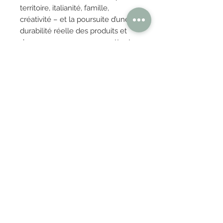
territoire, italianité, famille,
créativité – et la poursuite d’une
durabilité réelle des produits et
des processus, nous permettent
de valoriser le côté humain de
notre entreprise, capable de
marier sa partie rationnelle
(
thinking
) avec sa partie plus
émotionnelle et empathique
(
loving
).
OBTENIR TARIFS / DEVIS
PAIEMENT 100% SÉCURISÉ