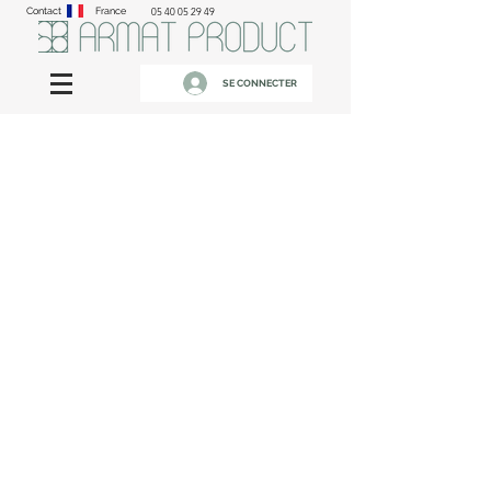
Contact
France
05 40 05 29 49
SE CONNECTER