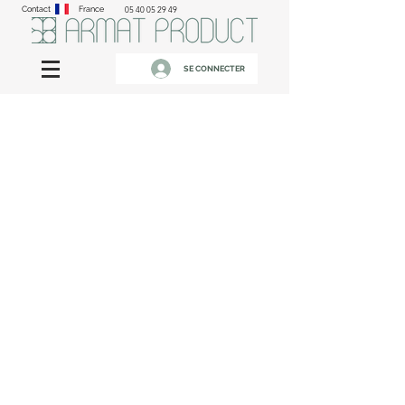
Contact
France
05 40 05 29 49
SE CONNECTER