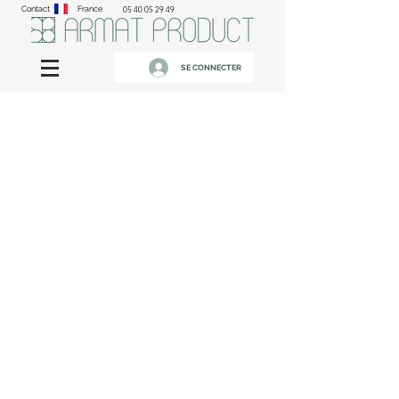
Contact
France
05 40 05 29 49
SE CONNECTER