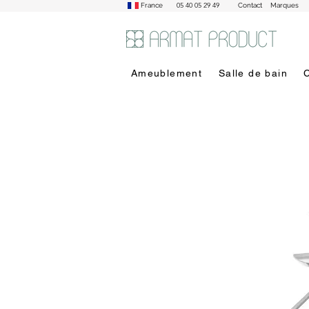
05 40 05 29 49
France
Contact
Marques
Ameublement
Salle de bain