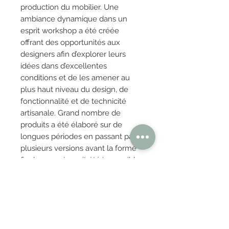
production du mobilier. Une
ambiance dynamique dans un
esprit workshop a été créée
offrant des opportunités aux
designers afin d’explorer leurs
idées dans d’excellentes
conditions et de les amener au
plus haut niveau du design, de
fonctionnalité et de technicité
artisanale. Grand nombre de
produits a été élaboré sur de
longues périodes en passant par
plusieurs versions avant la forme
finale, ce qui aurait été impossible
sans le soutien combiné des
techniques modernes, de
l’excellent savoir faire local et
l’héritage d’un artisanat de la plus
haute qualité. On utilise