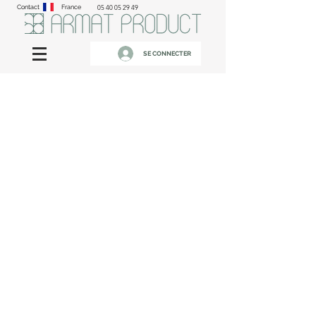
Contact
France
05 40 05 29 49
SE CONNECTER