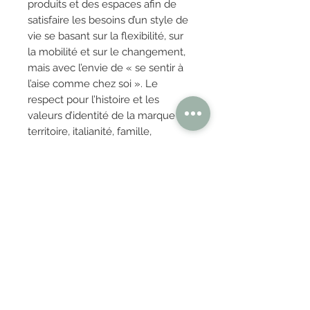
produits et des espaces afin de
satisfaire les besoins d’un style de
vie se basant sur la flexibilité, sur
la mobilité et sur le changement,
mais avec l’envie de « se sentir à
l’aise comme chez soi ». Le
respect pour l’histoire et les
valeurs d’identité de la marque –
territoire, italianité, famille,
créativité – et la poursuite d’une
durabilité réelle des produits et
des processus, nous permettent
de valoriser le côté humain de
notre entreprise, capable de
marier sa partie rationnelle
(
thinking
) avec sa partie plus
émotionnelle et empathique
(
loving
).