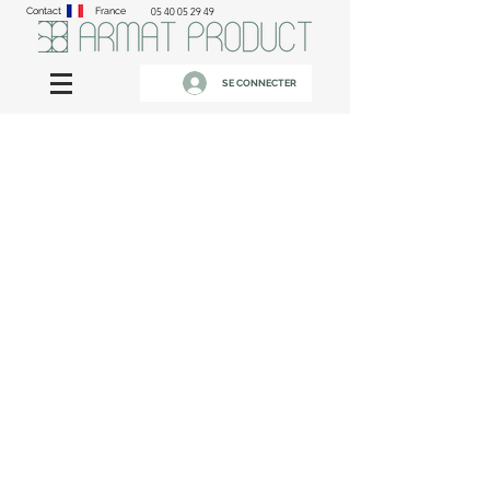
Contact
France
05 40 05 29 49
SE CONNECTER