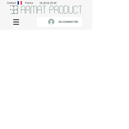
Contact
France
05 40 05 29 49
SE CONNECTER