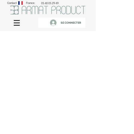
Contact
France
05 40 05 29 49
SE CONNECTER