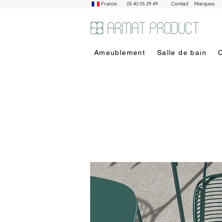
05 40 05 29 49
France
Contact
Marques
Ameublement
Salle de bain