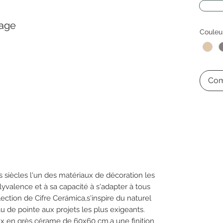
lage
Couleu
Com
s siècles l'un des matériaux de décoration les
yvalence et à sa capacité à s'adapter à tous
lection de Cifre Cerámica,s'inspire du naturel
au de pointe aux projets les plus exigeants.
ux en grès cérame de 60x60 cm,a une finition