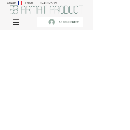
Contact
France
05 40 05 29 49
SE CONNECTER