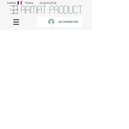
Contact
France
05 40 05 29 49
SE CONNECTER