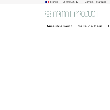
05 40 05 29 49
France
Contact
Marques
Ameublement
Salle de bain