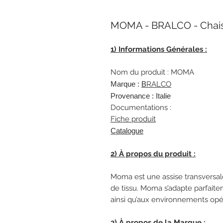
MOMA - BRALCO - Chai
1) Informations Générales :
Nom du produit : MOMA
Marque :
B
RALCO
Provenance : Italie
Documentations :
Fiche produit
Catalogue
2) À propos du produit :
Moma est une assise transversale
de tissu. Moma s’adapte parfait
ainsi qu’aux environnements opér
3) À propos de la Marque :