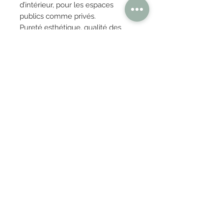
d’intérieur, pour les espaces
publics comme privés.
Pureté esthétique, qualité des
matériaux, perfection des
fabrications et capacité
organisationnelle : LaCividina
apporte design et confort tout en
préservant le savoir-faire artisanal
italien.
OBTENIR TARIFS / DEVIS
PAIEMENT 100% SÉCURISÉ
Réglez en toute confiance