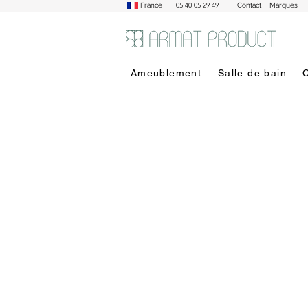
05 40 05 29 49
France
Contact
Marques
Ameublement
Salle de bain